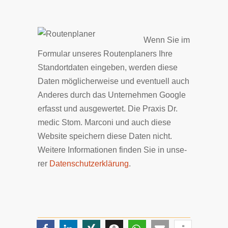
Wenn Sie im
For­mu­lar unseres Routenplaners Ih­re
Stand­ort­­da­ten ein­ge­ben, wer­den diese
Da­ten möglicherweise und even­tuell auch
Anderes durch das Un­ter­neh­men Google
er­fasst und ausgewertet. Die Pra­xis Dr.
medic Stom. Marconi und auch die­se
Web­si­te spei­chern diese Da­ten nicht.
Wei­te­re In­for­ma­tio­nen fin­den Sie in un­se­
rer
Da­ten­schutz­er­klä­rung
.