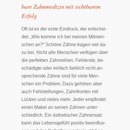
ba­re Zahn­me­di­zin mit sicht­ba­rem
Er­folg
Oft ist es der er­­ste Ein­­druck, der ent­­schei­­
det: „Wie kom­me ich bei mei­­nen Mit­­men­­
schen an?“ Schö­­ne Zäh­­ne tra­­gen viel da­­
zu bei. Nicht al­­le Men­­schen ver­­fü­­gen über
die per­­fek­­ten Zahn­­rei­­hen. Feh­­len­de, be­­
schä­­dig­­te oder ein­­fach farb­­lich nicht an­­
spre­chen­­de Zäh­­ne sind für vie­le Men­
schen ein Pro­blem. Da­zu ge­hö­ren aber
auch Fehl­stel­lun­gen, Zahn­fron­ten mit
Lücken und vie­les mehr. Je­der em­pfin­det
einen Ma­kel an sei­nen Zäh­nen un­ter­
schied­lich. Ein ästhetischer Zahnersatz
kann das Le­bens­ge­fühl po­si­tiv be­ein­flus­