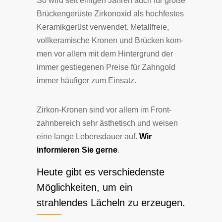
So wird seit eini­gen Jah­ren auch für große
Brücken­ge­rü­ste Zir­ko­no­xid als hoch­fe­stes
Ke­ra­mik­ge­rüst ver­wen­det. Me­tall­freie,
voll­ke­ra­mi­sche Kro­nen und Brücken kom­
men vor al­lem mit dem Hin­ter­grund der
im­mer ge­stie­ge­nen Prei­se für Zahn­gold
im­mer häu­fi­ger zum Ein­satz.
Zirkon-Kronen sind vor al­lem im Front­
zahn­be­reich sehr ästhe­tisch und wei­sen
eine lan­ge Le­bens­dauer auf.
Wir
informieren Sie gerne
.
Heute gibt es verschiedenste
Möglichkeiten, um ein
strahlendes Lächeln zu erzeugen.