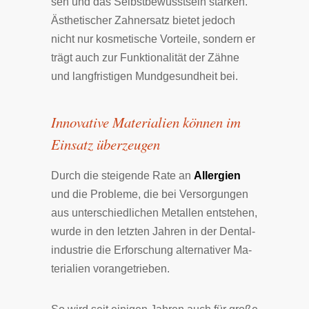
sen und das Selbst­be­wusst­sein stär­ken.
Ästhetischer Zahn­er­satz bie­tet je­doch
nicht nur kos­me­ti­sche Vor­tei­le, son­dern er
trägt auch zur Funk­tio­nali­tät der Zäh­ne
und lang­fri­sti­gen Mund­ge­sund­heit bei.
Innovative Materialien können im
Einsatz überzeugen
Durch die stei­gen­de Ra­te an
Al­ler­gien
und die Pro­ble­me, die bei Ver­sor­gun­gen
aus un­ter­schied­li­chen Me­tal­len ent­ste­hen,
wur­de in den letz­ten Jah­ren in der Den­tal­
in­du­strie die Er­for­schung al­ter­na­ti­ver Ma­
te­ria­lien vor­an­ge­trie­ben.