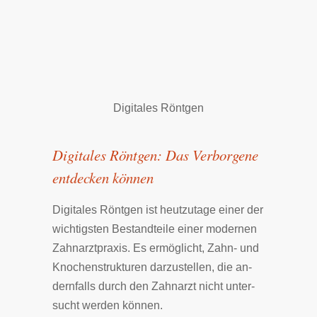
Digitales Röntgen
Digitales Röntgen: Das Ver­bor­ge­ne
ent­decken kön­nen
Di­gi­ta­les Röntgen ist heut­zu­tage einer der
wich­tig­sten Be­stand­tei­le einer mo­der­nen
Zahn­arzt­pra­xis. Es er­mög­licht, Zahn- und
Kno­chen­struk­tu­ren dar­zu­stel­len, die an­
dern­falls durch den Zahn­arzt nicht un­ter­
sucht wer­den kön­nen.