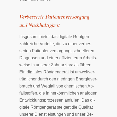
Verbesserte Patientenversorgung
und Nachhaltigkeit
Insgesamt bietet das digitale Rönt­gen
zahl­rei­che Vor­tei­le, die zu einer ver­bes­
ser­ten Pa­tien­ten­ver­sor­gung, schnel­le­ren
Diag­no­sen und einer ef­fi­zien­te­ren Ar­beits­
wei­se in un­se­rer Zahn­arzt­pra­xis füh­ren.
Ein di­gi­ta­les Rönt­gen­ge­rät ist um­welt­ver­
träg­li­cher durch den nie­dri­gen Ener­gie­ver­
brauch und Weg­fall von che­mi­schen Ab­
fall­stof­fen, die in her­kömm­li­chen ana­lo­gen
Ent­wick­lungs­pro­zes­sen an­fal­len. Das di­
gi­ta­le Rönt­gen­ge­rät stei­gert die Qua­li­tät
un­se­rer Dienst­lei­stun­gen und un­se­r Be­