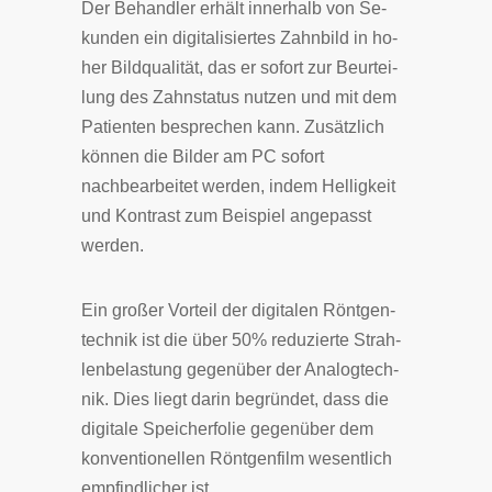
Der Be­hand­ler er­hält in­ner­halb von Se­
kun­den ein di­gi­ta­li­sier­tes Zahn­bild in ho­
her Bild­qua­li­tät, das er so­fort zur Be­ur­tei­
lung des Zahn­sta­tus nut­zen und mit dem
Pa­tien­ten be­spre­chen kann. Zusätzlich
können die Bilder am PC sofort
nachbearbeitet werden, indem Helligkeit
und Kontrast zum Beispiel angepasst
werden.
Ein großer Vor­teil der di­gi­ta­len Röntgen­
tech­nik ist die über 50% re­du­zier­te Strah­
len­be­la­stung ge­gen­über der Ana­log­tech­
nik. Dies liegt da­rin be­grün­det, dass die
di­gi­ta­le Spei­cher­fo­lie ge­gen­über dem
kon­ven­tio­nel­len Röntgen­film we­sent­lich
em­pfind­li­cher ist.