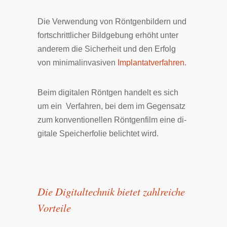
Die Verwendung von Röntgenbildern und
fortschrittlicher Bildgebung erhöht unter
anderem die Sicherheit und den Erfolg
von minimalinvasiven
Implantatverfahren
.
Beim di­gi­ta­len Röntgen han­delt es sich
um ein Ver­fah­ren, bei dem im Ge­gen­satz
zum kon­ven­tio­nel­len Röntgen­film eine di­
gi­ta­le Spei­cher­fo­lie be­lich­tet wird.
Die Di­gi­tal­tech­nik bie­tet zahl­rei­che
Vor­tei­le