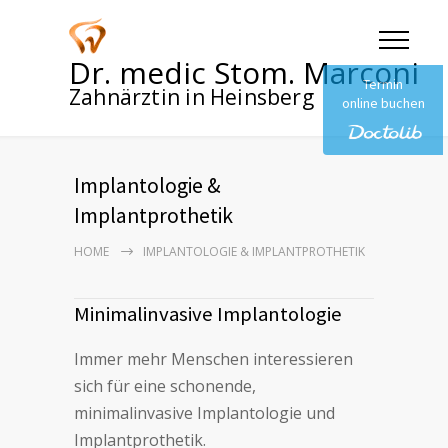
Dr. medic Stom. Marconi
Termin
Zahnärztin in Heinsberg
online buchen
Implantologie &
Implantprothetik
HOME
IMPLANTOLOGIE & IMPLANTPROTHETIK
Minimalinvasive Implantologie
Immer mehr Men­schen in­ter­es­sie­ren
sich für eine scho­nen­de,
minimalinvasive Implantologie und
Implantprothetik.