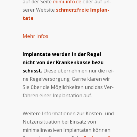
auf der Seite
mimi-info.de
oder auf un­
se­rer Web­si­te
schmerz­freie Im­plan­
ta­te
.
Mehr Infos
Implantate wer­den in der Re­gel
nicht von der Kran­ken­kas­se be­zu­
schusst.
Die­se über­neh­men nur die rei­
ne Re­gel­ver­sor­gung. Ger­ne klä­ren wir
Sie über die Mög­lich­kei­ten und das Ver­
fah­ren einer Im­plan­ta­tion auf.
Weitere Informa­tio­nen zur Ko­sten- und
Nut­zen­si­tua­tion bei Ein­satz von
minimalinvasiven Implantaten kön­nen