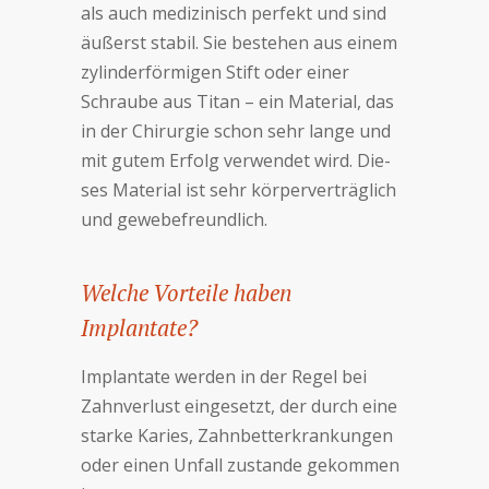
als auch me­di­zi­nisch per­fekt und sind
äußerst sta­bil. Sie be­ste­hen aus einem
zy­lin­der­för­mi­gen Stift oder einer
Schrau­be aus Ti­tan – ein Ma­te­rial, das
in der Chi­rur­gie schon sehr lan­ge und
mit gu­tem Er­folg ver­wen­det wird. Die­
ses Ma­te­rial ist sehr kör­per­ver­träg­lich
und ge­we­be­freund­lich.
Welche Vorteile haben
Implantate?
Implantate wer­den in der Re­gel bei
Zahn­ver­lust ein­ge­setzt, der durch eine
star­ke Ka­ries, Zahn­bett­er­kran­kun­gen
oder einen Un­fall zu­stan­de ge­kom­men