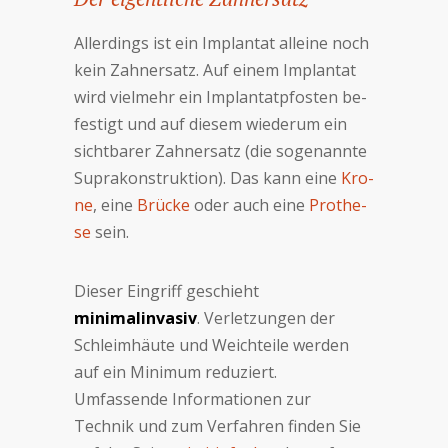
Al­ler­dings ist ein Im­plan­tat al­lei­ne noch
kein Zahn­er­satz. Auf einem Im­plan­tat
wird viel­mehr ein Im­plan­tat­pfo­sten be­
fe­stigt und auf die­sem wie­der­um ein
sicht­ba­rer Zahn­er­satz (die so­ge­nann­te
Supra­kon­struk­tion). Das kann eine
Kro­
ne
, eine
Brücke
oder auch eine
Pro­the­
se
sein.
Die­ser Ein­griff ge­schieht
minimalinvasiv
. Ver­letz­ung­en der
Schleim­häu­te und Weich­tei­le wer­den
auf ein Mi­ni­mum re­du­ziert.
Umfassende Informationen zur
Technik und zum Verfahren finden Sie