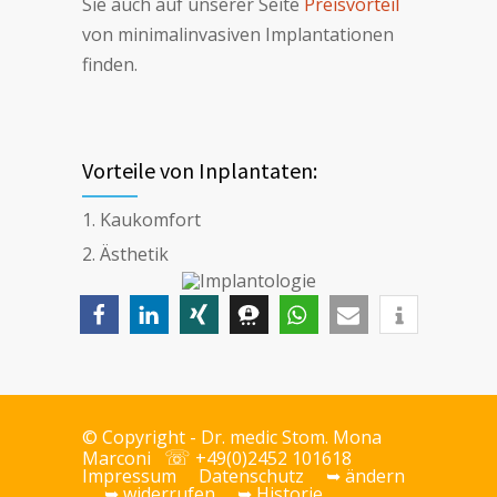
Sie auch auf un­se­rer Sei­te
Preis­vor­teil
von minimalinvasiven Implantationen
fin­den.
Vor­tei­le von Inplantaten:
Kaukomfort
Ästhetik
© Copyright - Dr.
medic Stom.
Mona
☏
Marconi
+49(0)2452 101618
Impressum
Datenschutz
➥ ändern
➥ widerrufen
➥ Historie