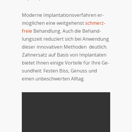
Moderne Implantations­ver­fah­ren er­
mög­li­chen eine weit­ge­henst
schmerz­
freie
Be­hand­lung. Auch die Be­hand­
lungs­zeit re­du­ziert sich bei An­wen­dung
die­ser in­no­va­ti­ven Me­tho­den deut­lich.
Zahn­er­satz auf Ba­sis von Implantaten
bie­tet Ih­nen eini­ge Vor­tei­le für Ih­re Ge­
sund­heit: Fe­sten Biss, Ge­nuss und
einen un­be­schwer­ten All­tag.