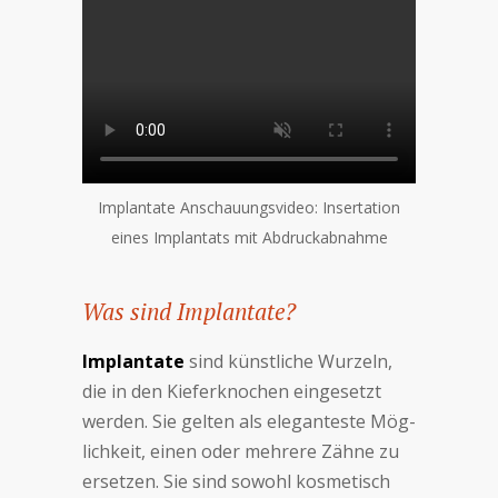
Implantate Anschauungsvideo: In­ser­ta­tion
eines Im­plan­tats mit Ab­druck­ab­nah­me
Was sind Implantate?
Implantate
sind künst­li­che Wur­zeln,
die in den Kie­fer­kno­chen ein­ge­setzt
wer­den. Sie gel­ten als ele­gan­te­ste Mög­
lich­keit, einen oder meh­re­re Zäh­ne zu
er­set­zen. Sie sind so­wohl kos­me­tisch