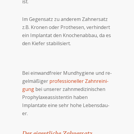
ist.
Im Ge­gen­satz zu an­de­rem Zahn­er­satz
z.B. Kro­nen oder Pro­the­sen, ver­hind­ert
ein Im­plan­tat den Kno­chen­ab­bau, da es
den Kie­fer sta­bi­li­siert.
Bei ein­wand­freier Mund­hy­gie­ne und re­
gel­mäßi­ger
pro­fes­sio­nel­ler Zahn­rei­ni­
gung
bei un­se­rer zah­nme­di­zi­ni­schen
Pro­phy­la­xe­as­si­sten­tin ha­ben
Implantate eine sehr ho­he Le­bens­dau­
er.
Der eigentliche Zahnersatz