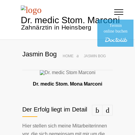
Dr. medic Stom. Marconi
Termin
Zahnärztin in Heinsberg
online buchen
Jasmin Bog
HOME
JASMIN BOG
Dr. medic Stom. Mona Marconi
Der Erfolg liegt im Detail
Hier stel­len sich mei­ne Mit­ar­bei­te­rin­nen
vor, die sich ge­mein­sam mit mir um die