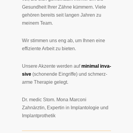
Ge­sund­heit Ih­rer Zäh­ne küm­mern. Vie­le
ge­hö­ren be­reits seit lan­gen Jah­ren zu
mei­nem Team.
Wir stim­men uns eng ab, um Ih­nen eine
ef­fi­zien­te Ar­beit zu bie­ten.
Un­se­re Ak­zen­te wer­den auf
mi­ni­mal in­va­
si­ve
(scho­nen­de Ein­grif­fe) und schmerz­
ar­me The­ra­pie ge­legt.
Dr. medic Stom. Mona Marconi
Zahnärztin, Expertin in Implantologie und
Implantprothetik