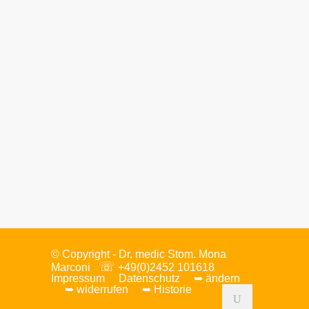
Thi Quy Duong
Auszubildende zur
Zahnmedizinischen
Fachangestellten
© Copyright - Dr.
medic Stom.
Mona
☏
Marconi
+49(0)2452 101618
Impressum
Datenschutz
➥ ändern
➥ widerrufen
➥ Historie